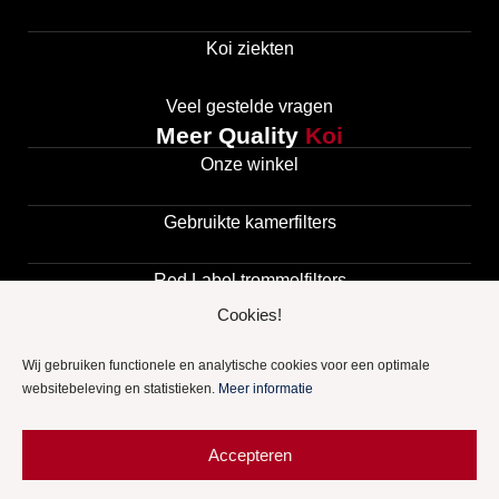
Koi ziekten
Veel gestelde vragen
Meer Quality
Koi
Onze winkel
Gebruikte kamerfilters
Red Label trommelfilters
Cookies!
Vijveraanleg
Wij gebruiken functionele en analytische cookies voor een optimale
websitebeleving en statistieken.
Meer informatie
Vlonders en overkappingen
Accepteren