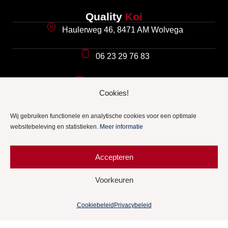
Quality
Koi
Haulerweg 46, 8471 AM Wolvega
06 23 29 76 83
info@qualitykoi.nl
Cookies!
Koi
informatie
Wij gebruiken functionele en analytische cookies voor een optimale
Koi advies
websitebeleving en statistieken.
Meer informatie
Definitie en oorsprong van de koi
Accepteren
Koi ziekten
Voorkeuren
Veel gestelde vragen
Cookiebeleid
Privacybeleid
Meer Quality
Koi
Onze winkel