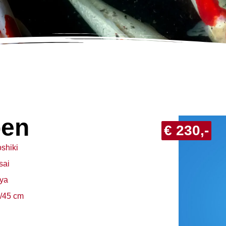
pen
€ 230,-
shiki
sai
ya
/45 cm