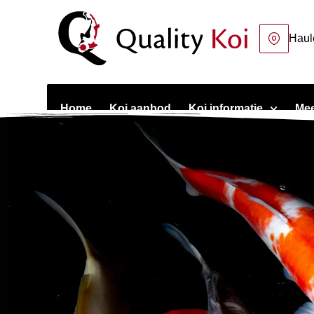
Haul
Home
Koi aanbod
Koi informatie
Mee