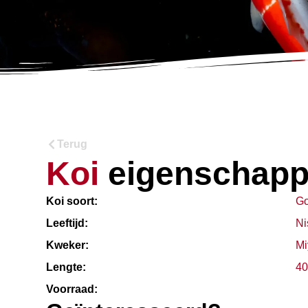
Terug
Koi
eigenschap
Koi soort:
Go
Leeftijd:
Ni
Kweker:
Mi
Lengte:
40
Voorraad: