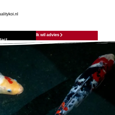
alitykoi.nl
Ik wil advies
tact