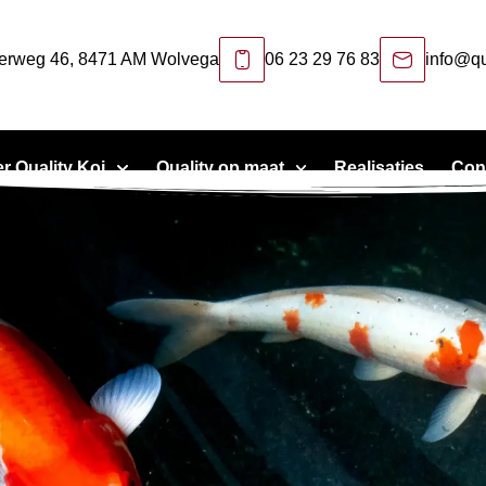
erweg 46, 8471 AM Wolvega
06 23 29 76 83
info@qu
r Quality Koi
Quality op maat
Realisaties
Con