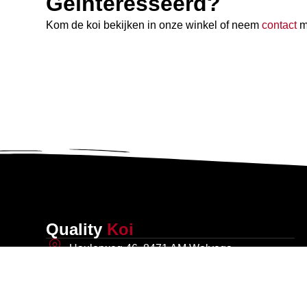
Geïnteresseerd?
Kom de koi bekijken in onze winkel of neem
contact
me
Quality
Koi
Haulerweg 46, 8471 AM Wolvega
06 23 29 76 83