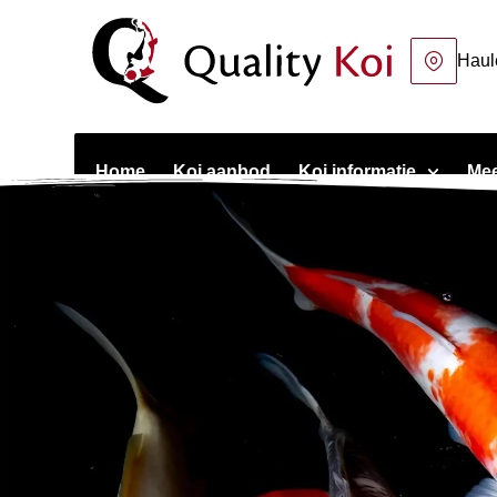
Haul
Home
Koi aanbod
Koi informatie
Mee