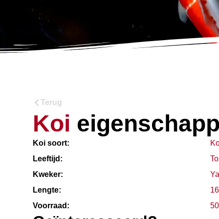
Terug
Koi
eigenschap
Koi soort:
Ko
Leeftijd:
To
Kweker:
Y
Lengte:
16
Voorraad:
50