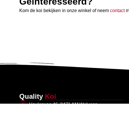
Geïnteresseerd?
Kom de koi bekijken in onze winkel of neem
contact
me
Quality
Koi
Haulerweg 46, 8471 AM Wolvega
06 23 29 76 83