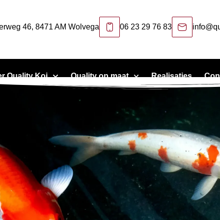
erweg 46, 8471 AM Wolvega
06 23 29 76 83
info@qu
r Quality Koi
Quality op maat
Realisaties
Con