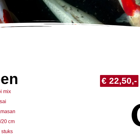
pen
€ 22,50,-
i mix
sai
amasan
/20 cm
 stuks