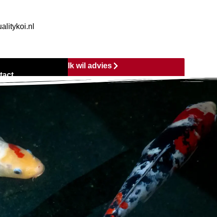
alitykoi.nl
Ik wil advies
tact