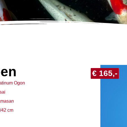
pen
€ 165,-
atinum Ogon
sai
amasan
/42 cm