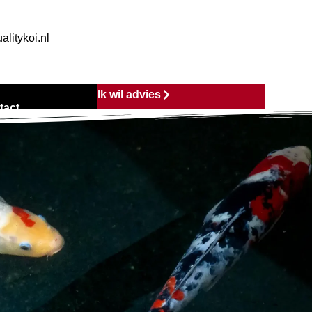
alitykoi.nl
Ik wil advies
tact