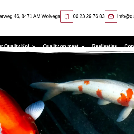
erweg 46, 8471 AM Wolvega
06 23 29 76 83
info@qu
r Quality Koi
Quality op maat
Realisaties
Con