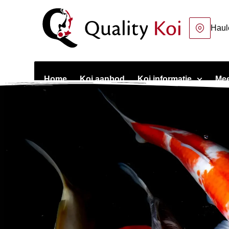
Haul
Home
Koi aanbod
Koi informatie
Mee