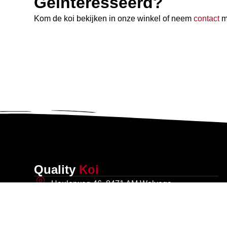
Geïnteresseerd?
Kom de koi bekijken in onze winkel of neem
contact
me
Quality
Koi
Haulerweg 46, 8471 AM Wolvega
06 23 29 76 83