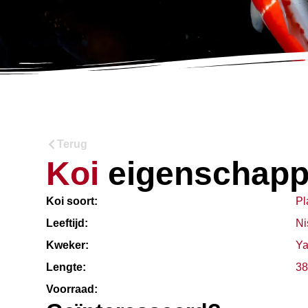
Terug
Koi
eigenschap
Koi soort:
Pl
Leeftijd:
Ni
Kweker:
Y
Lengte:
38
Voorraad: