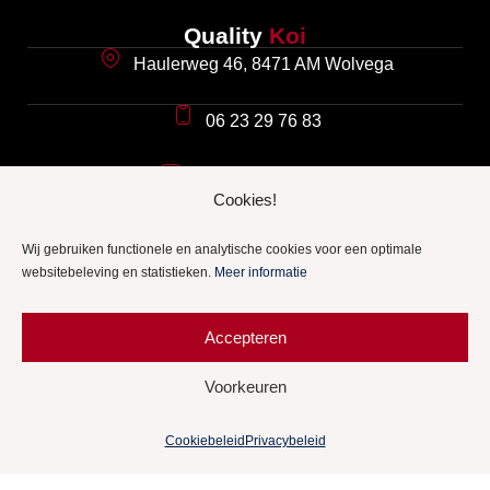
Quality
Koi
Haulerweg 46, 8471 AM Wolvega
06 23 29 76 83
info@qualitykoi.nl
Cookies!
Koi
informatie
Wij gebruiken functionele en analytische cookies voor een optimale
Koi advies
websitebeleving en statistieken.
Meer informatie
Definitie en oorsprong van de koi
Accepteren
Koi ziekten
Voorkeuren
Veel gestelde vragen
Cookiebeleid
Privacybeleid
Meer Quality
Koi
Onze winkel